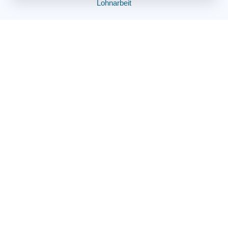
Lohnarbeit
Unternehmen
Über uns​
Fakten
Hartmetallschrott-Einkauf
Kontaktinformationen
TIMA Tungsten GmbH
Bayernstr. 16
93128 Regenstauf
HRB 20731
USt-ID: DE229561925
Email: info@tima-tungsten.de