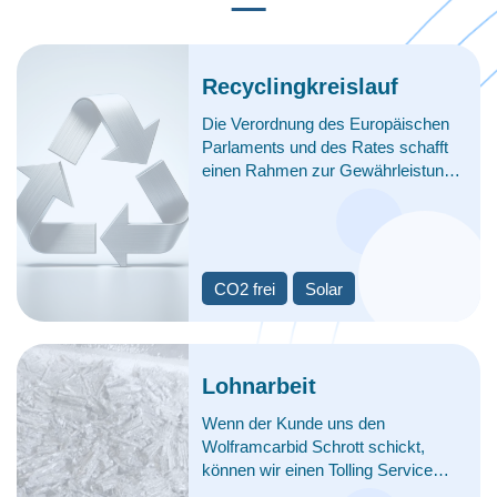
Recyclingkreislauf​
Die Verordnung des Europäischen
Parlaments und des Rates schafft
einen Rahmen zur Gewährleistung
einer sicheren und nachhaltigen
Versorgung mit kritischen
Rohstoffen und zur Änderung der
Verordnung (EU) 168/2013 (EU )
2018/858 ,2018/1724 und (EU)
CO2 frei​
Solar
2019/1020 .
Lohnarbeit
Wenn der Kunde uns den
Wolframcarbid Schrott schickt,
können wir einen Tolling Service
tun. Wir produzieren